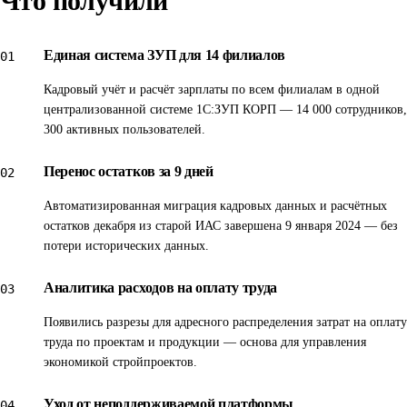
Что получили
С августа по декабрь 2023 года выполнены
подготовительные задачи: предпроектная подготовка с
Единая система ЗУП для 14 филиалов
01
детальным планированием объёма и этапов проекта;
функциональное моделирование с подготовкой и
Кадровый учёт и расчёт зарплаты по всем филиалам в одной
согласованием Положения об оплате труда, в котором
централизованной системе 1С:ЗУП КОРП — 14 000 сотрудников,
300 активных пользователей.
прописаны первичные настройки и регламенты работы;
разработка технических заданий на доработки и
Перенос остатков за 9 дней
02
интеграцию с действующей ИАС.
Автоматизированная миграция кадровых данных и расчётных
остатков декабря из старой ИАС завершена 9 января 2024 — без
В 1 квартале 2024 года успешно осуществлена опытно-
потери исторических данных.
промышленная эксплуатация. Автоматизированный
перенос данных расчёта декабря и кадровых данных
Аналитика расходов на оплату труда
03
декабря из ИАС завершён в рекордные сроки — 9 января
Появились разрезы для адресного распределения затрат на оплату
2024 года. С этой даты Общество получило единую
труда по проектам и продукции — основа для управления
функционирующую систему на базе 1С:ЗУП КОРП для
экономикой стройпроектов.
всех филиалов с перенесёнными остатками и
Уход от неподдерживаемой платформы
04