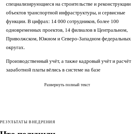
специализирующиеся на строительстве и реконструкции
объектов транспортной инфраструктуры, и сервисные
функции. В цифрах: 14 000 сотрудников, более 100
одновременных проектов, 14 филиалов в Центральном,
Приволжском, Южном и Северо-Западном федеральных
округах.
Производственный учёт, а также кадровый учёт и расчёт
заработной платы вёлись в системе на базе
«1С:Управление производственным предприятием»
Развернуть полный текст
(далее — «ИАС»). В 2023 году в связи с необходимостью
перехода на современное решение руководством
Общества было принято решение о реализации первого
этапа крупного проекта — внедрение 1С:Зарплата и
управление персоналом КОРП во всех 14 филиалах.
РЕЗУЛЬТАТЫ ВНЕДРЕНИЯ