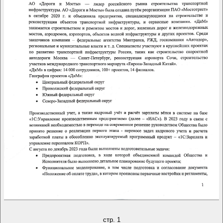
автоматизации деятельности.
Проект отмечен фирмой «1С» как победитель
ежегодного конкурса «1С:Проект года». Это решение
объединило кадровый учёт, расчёт зарплаты и работу с
персональными данными по всем 14 филиалам в единой
централизованной системе и стало одним из крупнейших
HR-проектов отрасли по числу автоматизированных
филиалов и единых регламентов расчётов.»
Федорищева Е. М.
, Заместитель генерального
директора по экономике и финансам
·
АО «Дороги и
Мосты»
стр. 1