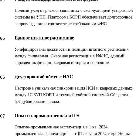
историческими данными.
Полный уход от рисков, связанных с эксплуатацией устаревшей
В рамках проекта реализованы: настроенная уникальная
системы на УПП. Платформа КОРП обеспечивает долгосрочное
сопровождение и соответствие требованиям ФНС.
миграция данных между системами ЗУП и ИАС
(организации-филиалы, подразделения, регистрации в
Единое штатное расписание
05
ИФНС, должности и позиции штатного расписания по
Унифицированы должности и позиции штатного расписания
ключу, сотрудники и физлица, пользователи и группы
между филиалами. Сквозная регистрация в ИФНС, единый
пользователей, кадровая история и состояние);
справочник физлиц, кадровая история и состояние.
двусторонняя синхронизация нормативно-справочной
Двусторонний обмен с ИАС
06
информации; механизмы корректного формирования
расчётных данных за переходный период;
Настроена уникальная синхронизация НСИ и кадровых данных
между 1С:ЗУП КОРП и текущей учётной системой Общества —
преднастроенные виды начислений и удержаний под
без дублирования ввода.
политику Общества.
Опытно-промышленная и ПЭ
07
Реализация проекта позволила получить следующие
эффекты: принципиальное изменение качества данных,
Опытно-промышленная эксплуатация в 1 кв. 2024,
промышленная эксплуатация — с 01 августа 2024 года. Этапы