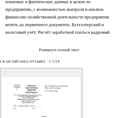
плановых и фактических данных в целом по
предприятию, с возможностью контроля и анализа
финансово-хозяйственной деятельности предприятия
вплоть до первичного документа; Бухгалтерский и
налоговый учёт; Расчёт заработной платы и кадровый
учёт; Бюджетное управление и казначейство. В качестве
Исполнителя по данному проекту была выбрана компания
Развернуть полный текст
АРТ САТЕРРА, поскольку её специалисты имели
СКАН ПИСЬМА-ОТЗЫВА · 5 СТР.
необходимый опыт внедрения систем учёта и управления
на крупных предприятиях, а также предложили
оптимальный подход к реализации проекта. Для решения
задач консолидации, бюджетного управления и
казначейства специалистами компании «АРТ САТЕРРА» в
дополнение к «1С: Управление производтственным
предприятием» был предложен программный продукт
«ИНТАЛЕВ: Корпоративный менеджмент». Данный