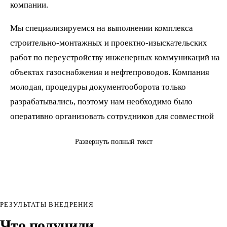
компании.
Мы специализируемся на выполнении комплекса
строительно-монтажных и проектно-изыскательских
работ по переустройству инженерных коммуникаций на
объектах газоснабжения и нефтепроводов. Компания
молодая, процедуры документооборота только
разрабатывались, поэтому нам необходимо было
оперативно организовать сотрудников для совместной
работы и определить правила работы с документами, а
Развернуть полный текст
также избежать дублирования работы с договорами в
разных системах.
Совместно со специалистами ООО «АРТ САТЕРРА» был
выбран продукт «1С:Документооборот КОРП», редакция
РЕЗУЛЬТАТЫ ВНЕДРЕНИЯ
3.
Что получили