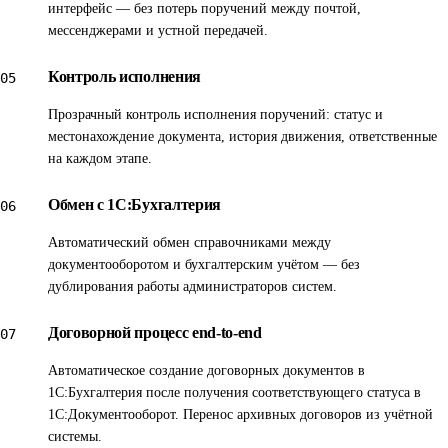
интерфейс — без потерь поручений между почтой,
шаблонам документов и процессам их обработки;
мессенджерами и устной передачей.
ускорение сроков согласования и рассмотрения
Контроль исполнения
05
документов и их передачи в работу; «единое окно» всех
задач и поручений сотрудника; контроль исполнения
Прозрачный контроль исполнения поручений: статус и
поручений сотрудниками; определение статуса и
местонахождение документа, история движения, ответственные
на каждом этапе.
местонахождения документа, истории его движения.
Обмен с 1С:Бухгалтерия
06
Отдельно отметим автоматический обмен справочниками
между системами документооборота и бухгалтерского
Автоматический обмен справочниками между
документооборотом и бухгалтерским учётом — без
учёта — это исключило дублирование работы
дублирования работы администраторов систем.
администраторов систем. Реализовано автоматическое
создание договорных документов в 1С:Бухгалтерия
Договорной процесс end-to-end
07
после получения документом соответствующего статуса
Автоматическое создание договорных документов в
в 1С:Документооборот, а также возможность переноса
1С:Бухгалтерия после получения соответствующего статуса в
архивных договоров в систему документооборота из
1С:Документооборот. Перенос архивных договоров из учётной
системы.
системы бухгалтерского учёта.