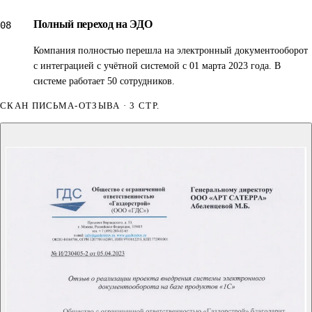
Полный переход на ЭДО
08
Мы полностью перешли на электронный
документооборот, включая интеграцию с учётной
Компания полностью перешла на электронный документооборот
с интеграцией с учётной системой с 01 марта 2023 года. В
системой, с 01 марта 2023 г. В настоящее время в системе
системе работает 50 сотрудников.
работает 50 сотрудников.»
СКАН ПИСЬМА-ОТЗЫВА · 3 СТР.
Дроц Денис Евгеньевич
, Заместитель генерального
директора
·
ООО «Газдорстрой»