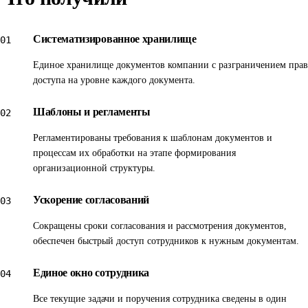
В ходе внедрения системы исполнителем был проведён
анализ процессов компании, разработаны регламенты
Систематизированное хранилище
01
обработки документов в границах проекта, произведена
Единое хранилище документов компании с разграничением прав
настройка системы в соответствии с разработанными и
доступа на уровне каждого документа.
утверждёнными регламентами, а также осуществлена
интеграция системы с учётной системой на базе
Шаблоны и регламенты
02
1С:Бухгалтерии. Работы в проекте производились с
Регламентированы требования к шаблонам документов и
привлечением наших ключевых специалистов, что
процессам их обработки на этапе формирования
организационной структуры.
позволило наиболее полно учесть потребности компании
при создании системы.
Ускорение согласований
03
По итогам реализации проекта мы получили:
Сокращены сроки согласования и рассмотрения документов,
обеспечен быстрый доступ сотрудников к нужным документам.
систематизированное хранилище документов компании с
разграничением прав доступа по каждому документу;
Единое окно сотрудника
04
настроенные права сотрудников к различным объектам и
Все текущие задачи и поручения сотрудника сведены в один
функциям системы; регламентированные требования к