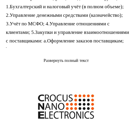
1.Бухгалтерский и налоговый учёт (в полном объеме);
2.Управление денежными средствами (казначейство);
3.Учёт по МСФО; 4.Управление отношениями с
клиентами; 5.Закупки и управление взаимоотношениями
с поставщиками: a.Оформление заказов поставщикам;
b.Учёт прихода ТМЦ; c.Взаиморасчёты с поставщиками.
6.Учёт договоров (в интеграции с «1С: Документооборот
Развернуть полный текст
КОРП»); 7.Управление производством: a.Учёт затрат на
производство; b.Расчёт фактической себестоимости;
c.Учёт деятельности вспомогательных производств;
d.Учёт производственных заказов. В ходе внедрения
системы мы формализовали и автоматизировали заказы
поставщикам, автоматизировали планфакт по движениям
денежных средств. Также отмечаем снижение
трудоёмкости и повышение прозрачности казначейского