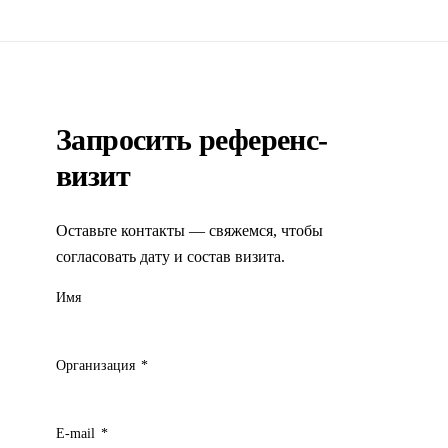
согласования; 3.Ускорен поиск документации за счет
хранения в едином информ…»
ГУП АО «Фармация»
Запросить референс-
визит
Оставьте контакты — свяжемся, чтобы
согласовать дату и состав визита.
Имя
Организация
*
E-mail
*