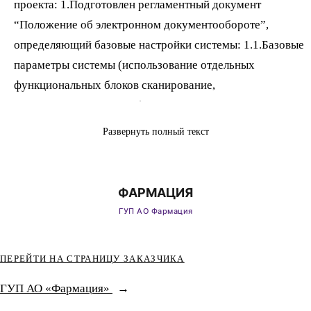
проекта: 1.Подготовлен регламентный документ
“Положение об электронном документообороте”,
определяющий базовые настройки системы: 1.1.Базовые
параметры системы (использование отдельных
функциональных блоков сканирование,
штрихкодирование и т.п.); 1.2.Структура предприятия;
1.3.Структура папок внутренних документов и файлов;
Развернуть полный текст
1.4.Состав и структура групп пользователей, список
пользователей с распределением по группам;
1.5.Определена нумерация, виды входящих, исходящих и
внутренних документов; 1.6.Определены права доступа
различных пользователей к системе. 2.Разработан
процесс подписания хозяйственного договора на закупку
ПЕРЕЙТИ НА СТРАНИЦУ ЗАКАЗЧИКА
исполнители, порядок прохождения, условия
прохождения и т.п.; 3.Настроена нормативносправочная
ГУП АО «Фармация»
информация; 4.Группа ключевых пользователей обучена