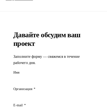
этого, мы расширили организационные границы проекта
– создаваемая система должна была ох…»
ФГБУ «Центр системы мониторинга рыболовства и
связи»
Давайте обсудим ваш
проект
Заполните форму — свяжемся в течение
рабочего дня.
Имя
Организация
*
E-mail
*