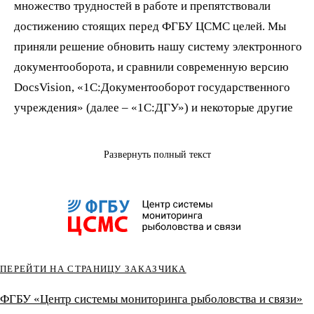
множество трудностей в работе и препятствовали
достижению стоящих перед ФГБУ ЦСМС целей. Мы
приняли решение обновить нашу систему электронного
документооборота, и сравнили современную версию
DocsVision, «1С:Документооборот государственного
учреждения» (далее – «1С:ДГУ») и некоторые другие
продукты. По результатам рассмотрения мы установили,
что функциональные возможности «1С:Документооборот
Развернуть полный текст
государственного учреждения» наилучшим образом
соответствует тем целям и задачам, которые мы ставим
перед системой: богатые возможности обработки
документов, работа с электронной подписью,
комплексные процессы и многое другое. Важную роль
ПЕРЕЙТИ НА СТРАНИЦУ ЗАКАЗЧИКА
сыграл тот факт, что «1С:ДГУ» реализован на платформе
1С, что позволило нам осуществить необходимые нам
ФГБУ «Центр системы мониторинга рыболовства и связи»
доработки. Помимо этого, поскольку мы уже используем